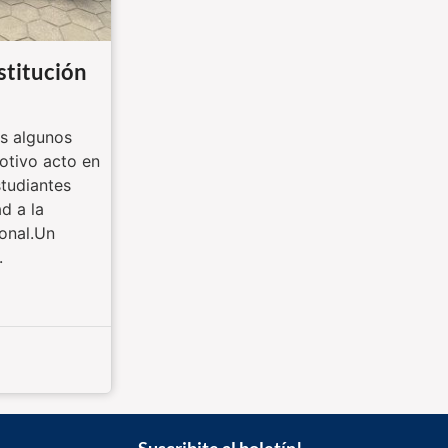
titución
 algunos
tivo acto en
studiantes
d a la
onal.Un
.
Suscribite al boletín!