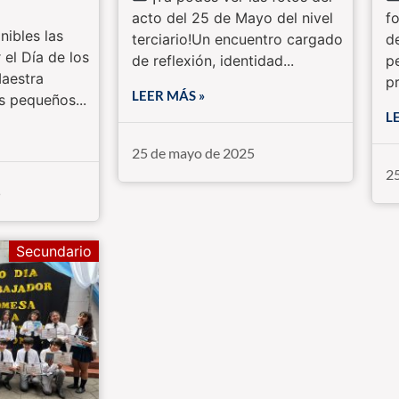
acto del 25 de Mayo del nivel
f
nibles las
terciario!Un encuentro cargado
d
 el Día de los
de reflexión, identidad...
p
Maestra
pr
LEER MÁS »
s pequeños...
L
25 de mayo de 2025
2
5
Secundario