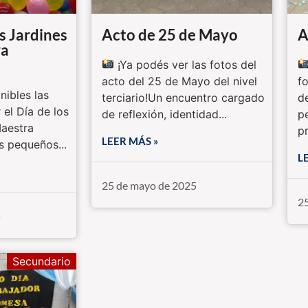
os Jardines
Acto de 25 de Mayo
A
ra
¡Ya podés ver las fotos del
acto del 25 de Mayo del nivel
f
nibles las
terciario!Un encuentro cargado
d
 el Día de los
de reflexión, identidad...
p
Maestra
pr
LEER MÁS »
s pequeños...
L
25 de mayo de 2025
2
5
Secundario