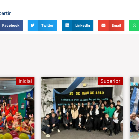
artir
Facebook
Twitter
LinkedIn
Email
Inicial
Superior