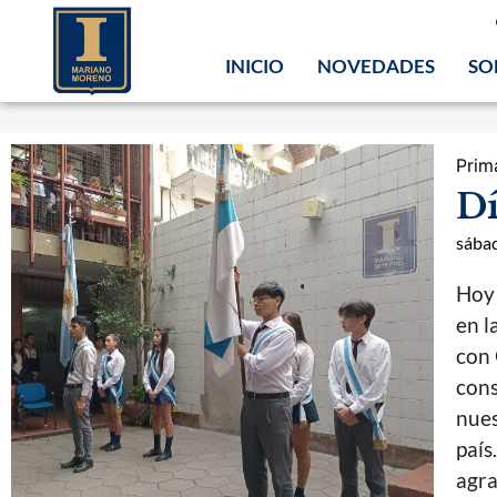
INICIO
NOVEDADES
SO
Prim
Dí
sábad
Hoy 
en l
con 
cons
nues
país
agra