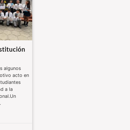
titución
 algunos
tivo acto en
studiantes
d a la
onal.Un
.