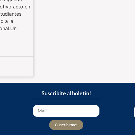
tivo acto en
studiantes
d a la
onal.Un
.
Suscribite al boletín!
Suscribirme!