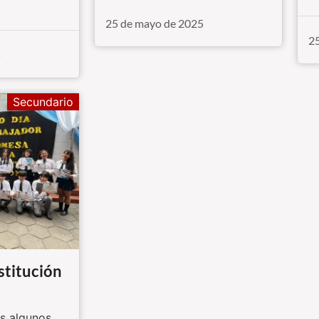
25 de mayo de 2025
2
5
Secundario
titución
 algunos