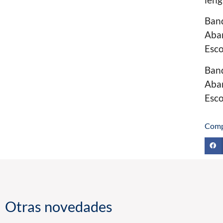
Band
Aban
Esco
Ban
Aba
Esco
Comp
Otras novedades