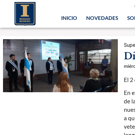
INICIO
NOVEDADES
SO
Supe
Dí
miérc
El 2
En e
de l
nues
a qu
vete
leng