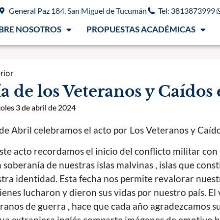
General Paz 184, San Miguel de Tucumán
Tel: 3813873999
BRE NOSOTROS
PROPUESTAS ACADÉMICAS
rior
a de los Veteranos y Caídos
oles 3 de abril de 2024
 de Abril celebramos el acto por Los Veteranos y Caíd
ste acto recordamos el inicio del conflicto militar co
a soberanía de nuestras islas malvinas , islas que cons
tra identidad. Esta fecha nos permite revalorar nues
ienes lucharon y dieron sus vidas por nuestro país. E
ranos de guerra , hace que cada año agradezcamos su
ua extranjera inglés comparte imágenes de emotivo 