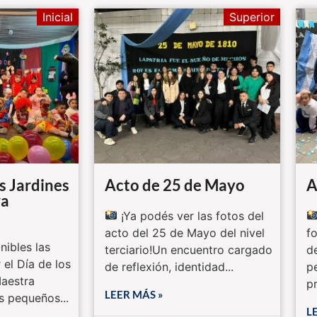
Inicial
Superior
os Jardines
Acto de 25 de Mayo
A
ra
¡Ya podés ver las fotos del
acto del 25 de Mayo del nivel
f
nibles las
terciario!Un encuentro cargado
d
 el Día de los
de reflexión, identidad...
p
Maestra
pr
LEER MÁS »
s pequeños...
L