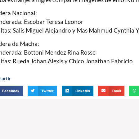
era Nacional:
derada: Escobar Teresa Leonor
ltas: Salis Miguel Alejandro y Mas Mahmud Cynthia 
dera de Macha:
nderada: Bottoni Mendez Rina Rosse
ltas: Rueda Johan Alexis y Chico Jonathan Fabricio
artir
Facebook
Twitter
LinkedIn
Email