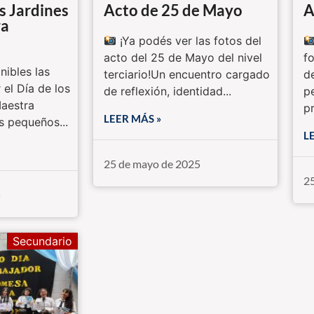
os Jardines
Acto de 25 de Mayo
A
ra
¡Ya podés ver las fotos del
acto del 25 de Mayo del nivel
f
nibles las
terciario!Un encuentro cargado
d
 el Día de los
de reflexión, identidad...
p
Maestra
pr
LEER MÁS »
s pequeños...
L
25 de mayo de 2025
2
5
Secundario