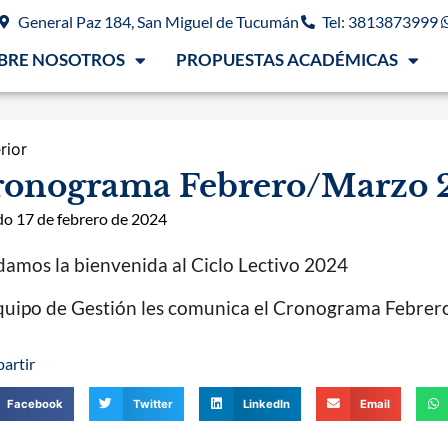
General Paz 184, San Miguel de Tucumán
Tel: 3813873999
BRE NOSOTROS
PROPUESTAS ACADÉMICAS
rior
ronograma Febrero/Marzo 
o 17 de febrero de 2024
damos la bienvenida al Ciclo Lectivo 2024
quipo de Gestión les comunica el Cronograma Febre
artir
Facebook
Twitter
LinkedIn
Email