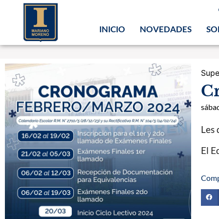
INICIO
NOVEDADES
SO
Supe
C
sábad
Les 
El E
Comp