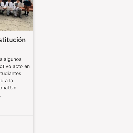
titución
 algunos
tivo acto en
studiantes
d a la
onal.Un
.