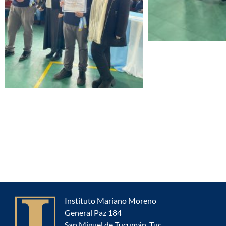
Instituto Mariano Moreno
General Paz 184
San Miguel de Tucumán, Tuc.