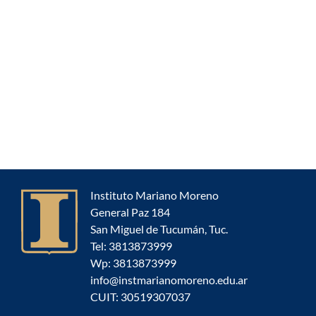
Instituto Mariano Moreno
General Paz 184
San Miguel de Tucumán, Tuc.
Tel: 3813873999
Wp: 3813873999
info@instmarianomoreno.edu.ar
CUIT: 30519307037